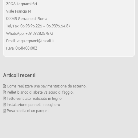
ZEGA Legnami Srl
Viale Francia 14
00045 Genzano di Roma
Tel/Fax:
06.93.96.225
–
06.9395.54.87
WhatsApp:
+39 3928257872
Email:
zegalegnami@tiscali.it
P.Iva: 01584081002
Articoli recenti
Come realizzare una pavimentazione da esterno.
Pellet bianco di abete vs scuro di faggio.
Tetto ventilato realizzato in legno
Installazione pannelli in sughero
Posa a colla di un parquet